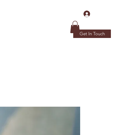
Log In
Get In Touch
Home
Donations
More