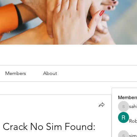
Members
About
Member
sah
sahil.sa
Rob
 Crack No Sim Found: 
sir