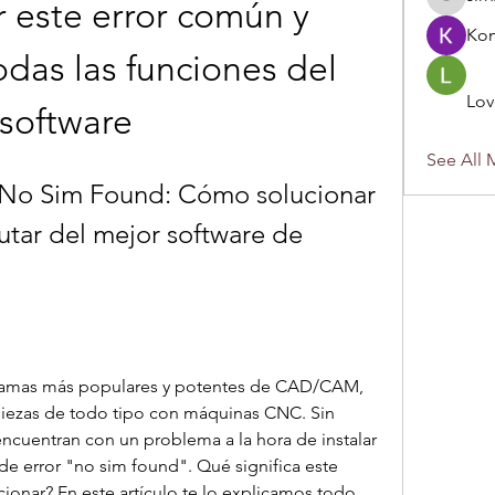
 este error común y 
sirnzo90
Ko
odas las funciones del 
Lov
software
See All 
No Sim Found: Cómo solucionar 
utar del mejor software de 
ramas más populares y potentes de CAD/CAM, 
piezas de todo tipo con máquinas CNC. Sin 
cuentran con un problema a la hora de instalar 
de error "no sim found". Qué significa este 
onar? En este artículo te lo explicamos todo.