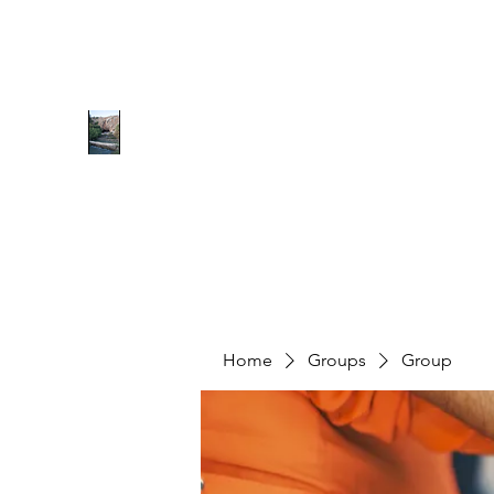
0627077070
RICHMOND COMMUNITY TRU
Hope can, and will, heal the world
Home
Groups
Group