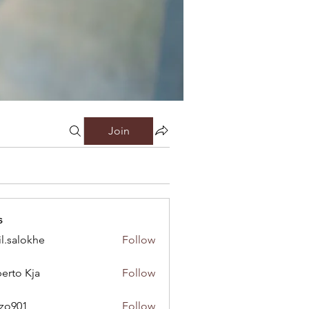
Join
s
il.salokhe
Follow
lokhe
erto Kja
Follow
nzo901
Follow